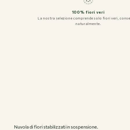
100% fiori veri
La nostra selezione comprende solo fiori veri, conse
Registrazione Business
naturalmente.
Accedi
Contatti
Nuvola di fiori stabilizzati in sospensione.