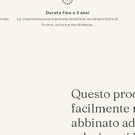
Durata fino a 3 anni
rvati
La stabilizzazione mantiene intatte le caratteristiche di
Spedizioni e Resi
forma, colore e morbidezza.
Privacy policy
Termini e condizioni
Domande Frequenti
Questo pro
facilmente 
abbinato ad 