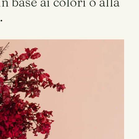
in base ai colori o alla
.