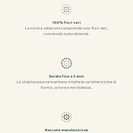
Spedizioni e Resi
Privacy policy
100% fiori veri
Termini e condizioni
La nostra selezione comprende solo fiori veri,
conservati naturalmente.
Domande Frequenti
Instagram
Facebook
Pinterest
Durata fino a 3 anni
La stabilizzazione mantiene intatte le caratteristiche di
forma, colore e morbidezza.
Nessuna manutenzione