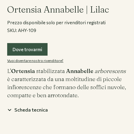
Ortensia Annabelle | Lilac
Prezzo disponibile solo per rivenditori registrati
Flower Bar
Bouquets
SKU:
AHY-109
Dove trovarmi
Chi siamo
Vuoi diventare nostro rivenditore?
L'
Ortensia
stabilizzata
Annabelle
arborescens
è caratterizzata da una moltitudine di piccole
Journal
infiorescenze che formano delle soffici nuvole,
compatte e ben arrotondate.
Registrazione Business
Scheda tecnica
Accedi
Contatti