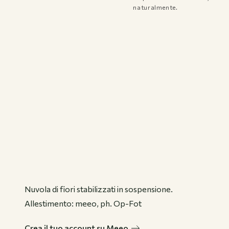
naturalmente.
Registrazione Business
Accedi
Contatti
Nuvola di fiori stabilizzati in sospensione.
Allestimento: meeo, ph. Op-Fot
Crea il tuo account su Meeo