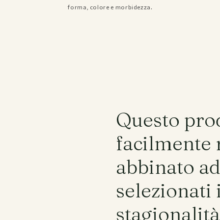
forma, colore e morbidezza.
Spedizioni e Resi
Privacy policy
Termini e condizioni
Domande Frequenti
Questo pro
facilmente 
abbinato ad 
selezionati 
stagionalità