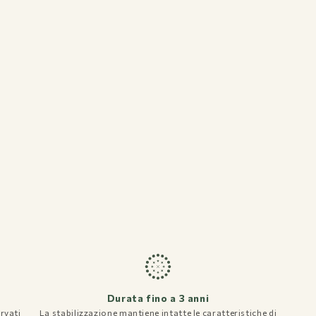
Bouquets
Durata fino a 3 anni
rvati
La stabilizzazione mantiene intatte le caratteristiche di