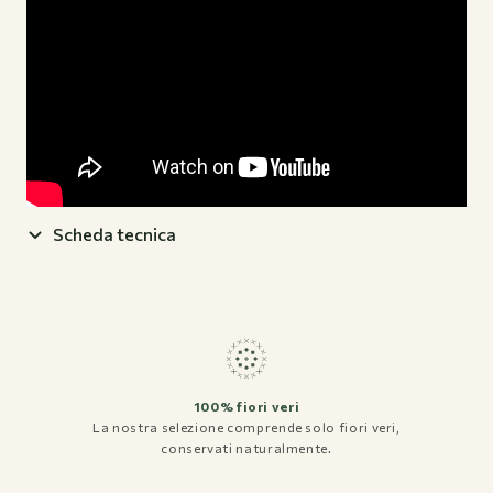
Spedizioni e Resi
Privacy policy
Termini e condizioni
Domande Frequenti
Instagram
Facebook
Scheda tecnica
Pinterest
100% fiori veri
La nostra selezione comprende solo fiori veri,
conservati naturalmente.