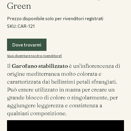
Green
Prezzo disponibile solo per rivenditori registrati
SKU:
CAR-121
Flower Bar
Bouquets
Dove trovarmi
Vuoi diventare nostro rivenditore?
Chi siamo
Il
Garofano stabilizzato
è un'infiorescenza di
origine mediterranea molto colorata e
caratterizzata dai bellissimi petali sfrangiati.
Journal
Può essere utilizzato in massa per creare un
grande blocco di colore o singolarmente, per
aggiungere leggerezza e consistenza a
Registrazione Business
qualsiasi composizione.
Accedi
Contatti