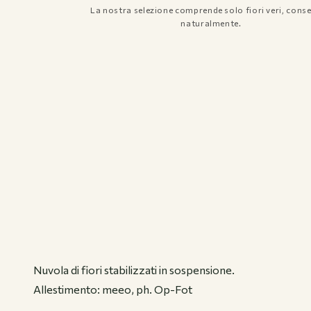
La nostra selezione comprende solo fiori veri, conse
naturalmente.
Register
Login
Contacts
Nuvola di fiori stabilizzati in sospensione.
Allestimento: meeo, ph. Op-Fot