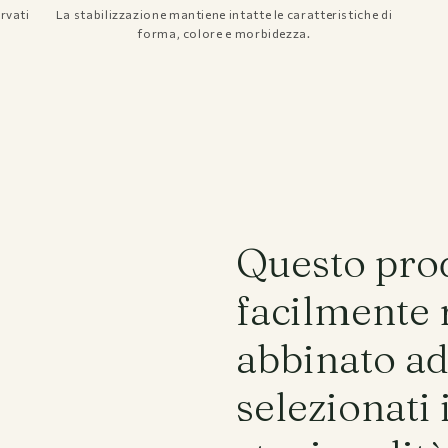
rvati
La stabilizzazione mantiene intatte le caratteristiche di
forma, colore e morbidezza.
Shipping and Returns
Privacy policy
Terms and Conditions
FAQs
Questo pro
facilmente 
abbinato ad 
selezionati 